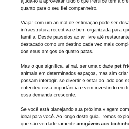
ajudá-lo a aproveitar tudo o que Peruíbe tem a ofe
quanto para o seu fiel companheiro.
Viajar com um animal de estimação pode ser des
infraestrutura receptiva e bem organizada para q
família. Desde passeios ao ar livre até restauran
destacado como um destino cada vez mais comple
dos seus amigos de quatro patas.
Mas o que significa, afinal, ser uma cidade
pet fr
animais em determinados espaços, mas sim criar 
possam interagir, se divertir e estar ao lado dos
entendeu essa importância e vem investindo em lo
essa demanda crescente.
Se você está planejando sua próxima viagem com 
ideal para você. Ao longo deste guia, iremos exp
que são verdadeiramente
amigáveis aos bichinh