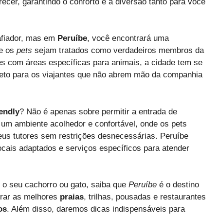
recer, garantindo o conforto e a diversão tanto para você
afiador, mas em
Peruíbe
, você encontrará uma
ue os
pets
sejam tratados como verdadeiros membros da
tes com áreas específicas para animais, a cidade tem se
to para os viajantes que não abrem mão da companhia
iendly
? Não é apenas sobre permitir a entrada de
um ambiente acolhedor e confortável, onde os pets
 seus tutores sem restrições desnecessárias. Peruíbe
cais adaptados e serviços específicos para atender
o seu cachorro ou gato, saiba que
Peruíbe
é o destino
lorar as melhores
praias
, trilhas, pousadas e restaurantes
os
. Além disso, daremos dicas indispensáveis para