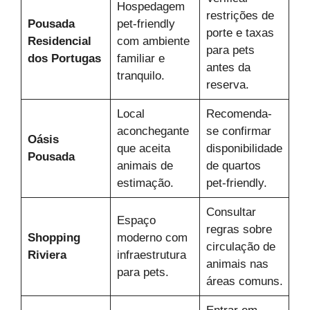
Hospedagem
restrições de
Pousada
pet-friendly
porte e taxas
Residencial
com ambiente
para pets
dos Portugas
familiar e
antes da
tranquilo.
reserva.
Local
Recomenda-
aconchegante
se confirmar
Oásis
que aceita
disponibilidade
Pousada
animais de
de quartos
estimação.
pet-friendly.
Consultar
Espaço
regras sobre
Shopping
moderno com
circulação de
Riviera
infraestrutura
animais nas
para pets.
áreas comuns.