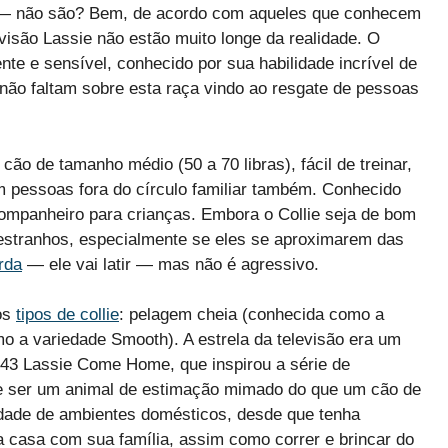
ão — não são? Bem, de acordo com aqueles que conhecem
evisão Lassie não estão muito longe da realidade. O
nte e sensível, conhecido por sua habilidade incrível de
 não faltam sobre esta raça vindo ao resgate de pessoas
cão de tamanho médio (50 a 70 libras), fácil de treinar,
om pessoas fora do círculo familiar também. Conhecido
 companheiro para crianças. Embora o Collie seja de bom
 estranhos, especialmente se eles se aproximarem das
rda
— ele vai latir — mas não é agressivo.
 os
tipos de collie
: pelagem cheia (conhecida como a
o a variedade Smooth). A estrela da televisão era um
943 Lassie Come Home, que inspirou a série de
 de ser um animal de estimação mimado do que um cão de
dade de ambientes domésticos, desde que tenha
ela casa com sua família, assim como correr e brincar do