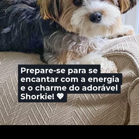
Prepare-se para se
Prepare-se para se
encantar com a energia
encantar com a energia
e o charme do adorável
e o charme do adorável
Shorkie! 💖
Shorkie! 💖