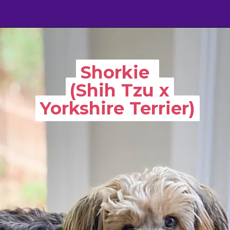
Shorkie
Shorkie
(Shih Tzu x
(Shih Tzu x
Yorkshire Terrier)
Yorkshire Terrier)