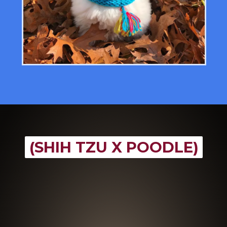
(SHIH TZU X POODLE)
(SHIH TZU X POODLE)