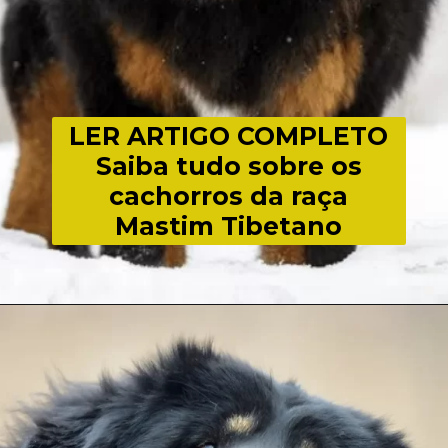
LER ARTIGO COMPLETO
Saiba tudo sobre os
cachorros da raça
Mastim Tibetano