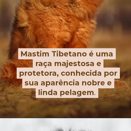
Mastim Tibetano é uma
Mastim Tibetano é uma
raça majestosa e
raça majestosa e
protetora, conhecida por
protetora, conhecida por
sua aparência nobre e
sua aparência nobre e
linda pelagem
linda pelagem
.
.