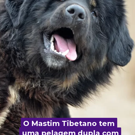
O Mastim Tibetano tem
O
Mastim Tibetano
tem
uma pelagem dupla com
uma pelagem dupla com