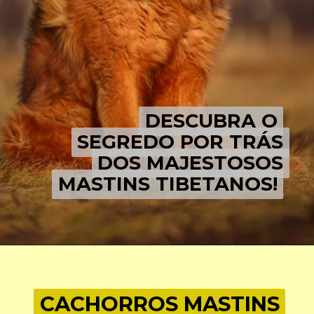
DESCUBRA O
DESCUBRA O
SEGREDO POR TRÁS
SEGREDO POR TRÁS
DOS MAJESTOSOS
DOS MAJESTOSOS
MASTINS TIBETANOS!
MASTINS TIBETANOS!
CACHORROS MASTINS
CACHORROS MASTINS