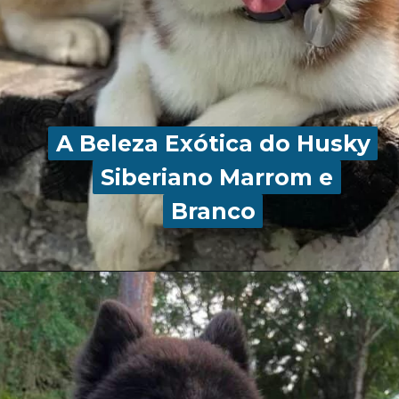
A Beleza Exótica do Husky
A Beleza Exótica do Husky
Siberiano Marrom e
Siberiano Marrom e
Branco
Branco