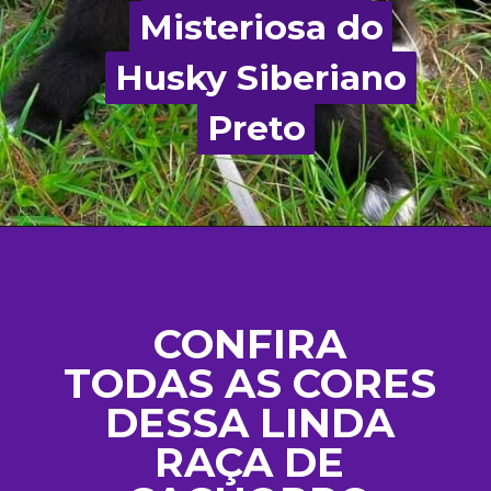
Misteriosa do
Misteriosa do
Husky Siberiano
Husky Siberiano
Preto
Preto
CONFIRA
TODAS AS CORES
DESSA LINDA
RAÇA DE