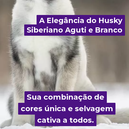
A Elegância do Husky
A Elegância do Husky
Siberiano Aguti e Branco
Siberiano Aguti e Branco
Sua combinação de
Sua combinação de
cores única e selvagem
cores única e selvagem
cativa a todos.
cativa a todos.