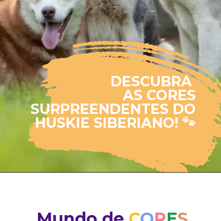
DESCUBRA
AS CORES
SURPREENDENTES DO
HUSKIE SIBERIANO! 🐾
Mundo de
C
O
R
E
S