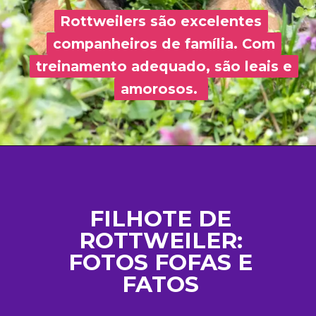
Rottweilers são excelentes
Rottweilers são excelentes
companheiros de família. Com
companheiros de família. Com
treinamento adequado, são leais e
treinamento adequado, são leais e
amorosos.
amorosos.
FILHOTE DE
ROTTWEILER:
FOTOS FOFAS E
FATOS