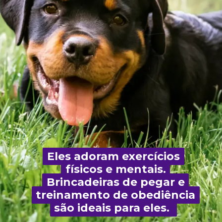
Eles adoram exercícios
Eles adoram exercícios
físicos e mentais.
físicos e mentais.
Brincadeiras de pegar e
Brincadeiras de pegar e
treinamento de obediência
treinamento de obediência
são ideais para eles.
são ideais para eles.