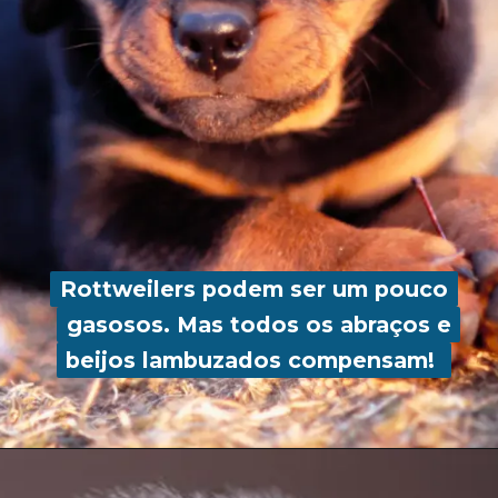
Rottweilers podem ser um pouco
Rottweilers podem ser um pouco
gasosos. Mas todos os abraços e
gasosos. Mas todos os abraços e
beijos lambuzados compensam!
beijos lambuzados compensam!