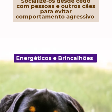
Socialize-os desde cedo
com pessoas e outros cães
para evitar
comportamento agressivo
Energéticos e Brincalhões
Energéticos e Brincalhões