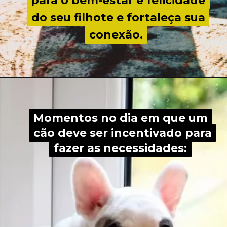
para o bem-estar e felicidade
para o bem-estar e felicidade
do seu filhote e fortaleça sua
do seu filhote e fortaleça sua
conexão.
conexão.
Momentos no dia em que um
Momentos no dia em que um
cão deve ser incentivado para
cão deve ser incentivado para
fazer as necessidades:
fazer as necessidades: