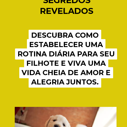
SEGREDOS
SEGREDOS
REVELADOS
REVELADOS
DESCUBRA COMO
DESCUBRA COMO
ESTABELECER UMA
ESTABELECER UMA
ROTINA DIÁRIA PARA SEU
ROTINA DIÁRIA PARA SEU
FILHOTE E VIVA UMA
FILHOTE E VIVA UMA
VIDA CHEIA DE AMOR E
VIDA CHEIA DE AMOR E
ALEGRIA JUNTOS.
ALEGRIA JUNTOS.